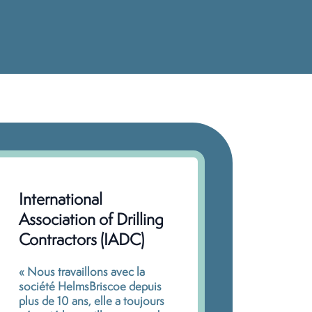
International
Best Bu
Association of Drilling
« Le serv
Contractors (IADC)
HelmsBri
véritable
« Nous travaillons avec la
équivalen
société HelmsBriscoe depuis
d'achat, 
plus de 10 ans, elle a toujours
réseaux d