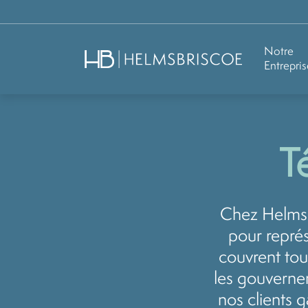
Notre
Entrepris
T
Chez HelmsB
pour représ
couvrent tous
les gouvernem
nos clients g