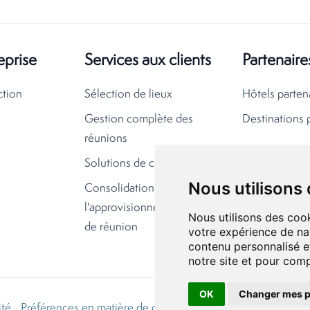
eprise
Services aux clients
Partenaire
ction
Sélection de lieux
Hôtels parten
Gestion complète des
Destinations 
réunions
Solutions de croisière
Nous utilisons
Consolidation de
l'approvisionnement en lieux
Nous utilisons des cook
de réunion
votre expérience de na
contenu personnalisé et
notre site et pour com
OK
Changer mes p
ité
Préférences en matière de cookies