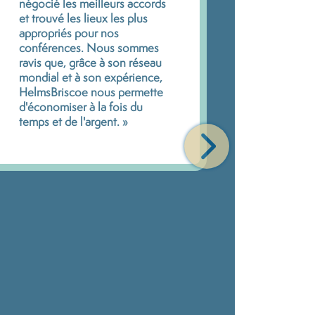
négocié les meilleurs accords
leur serv
et trouvé les lieux les plus
synonyme
appropriés pour nos
réussie e
conférences. Nous sommes
besoins d
ravis que, grâce à son réseau
sans auc
mondial et à son expérience,
suppléme
HelmsBriscoe nous permette
Leur rése
d'économiser à la fois du
professio
temps et de l'argent. »
expérime
connaiss
technolog
assurent 
mondiale
toujours 
notre ent
HelmsBri
expérien
dans la s
dans les 
une exten
notre équ